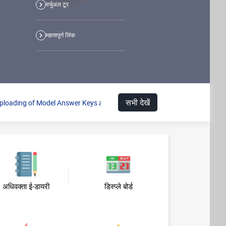
वर्चुअल टूर
no
text
महत्वपूर्ण लिंक
no
text
सभी देखें
 of Model Answer Keys and inviting objections thereto in relation to Delh
अधिवक्ता ई-डायरी
डिस्प्ले बोर्ड