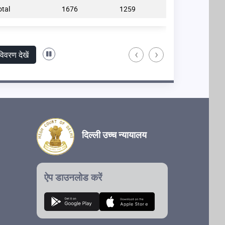
otal
1676
1259
Total
‹
›
विवरण देखें
दिल्ली उच्च न्यायालय
ऐप डाउनलोड करें