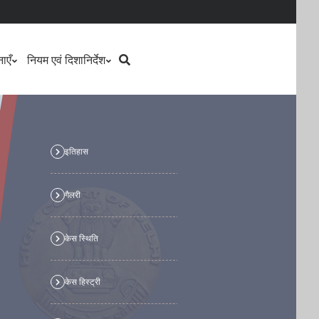
Search
ाएँ
नियम एवं दिशानिर्देश
इतिहास
no
text
गैलरी
no
text
us
केस स्थिति
no
text
केस हिस्ट्री
no
text