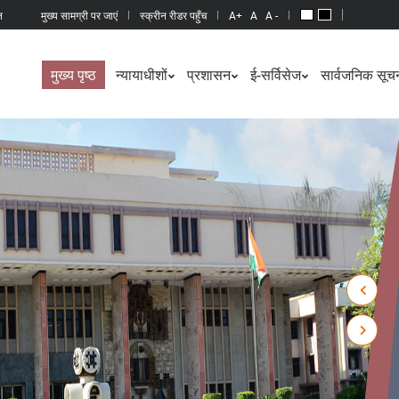
न
मुख्य सामग्री पर जाएं
स्क्रीन रीडर पहुँच
A+
A
A -
मुख्य पृष्ठ
न्यायाधीशों
प्रशासन
ई-सर्विसेज
सार्वजनिक सूचन
Previo
Next