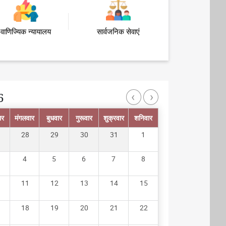
वाणिज्यिक न्यायालय
सार्वजनिक सेवाएं
‹
›
6
Pagination
ार
मंगलवार
बुधवार
गुरूवार
शुक्रवार
शनिवार
28
29
30
31
1
4
5
6
7
8
11
12
13
14
15
18
19
20
21
22