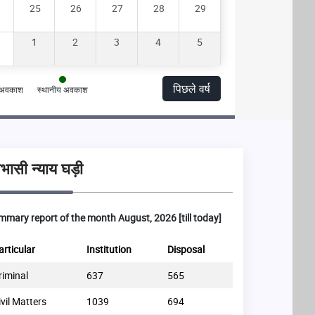
25
26
27
28
29
1
2
3
4
5
पिछले वर्ष
त अवकाश
स्थानीय अवकाश
ासी न्याय घड़ी
mary report of the month August, 2026 [till today]
articular
Institution
Disposal
Particular
riminal
637
565
Commercial
ivil Matters
1039
694
Non-Commerci