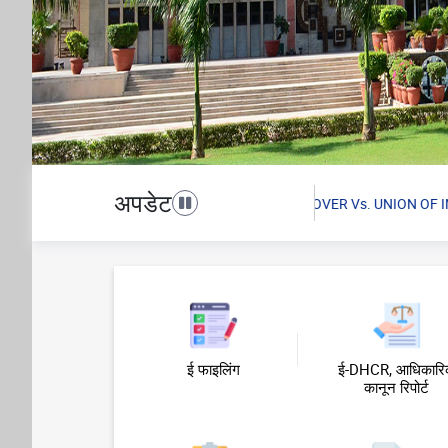
अपडेट
n (Civil) No. 751/2026 titled “HARSHITA GROVER Vs. UNION OF INDIA & OR
Toggle navigation
ई फाइलिंग
ई-DHCR, आधिकार
कानून रिपोर्ट