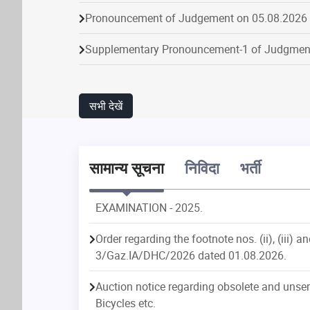
Pronouncement of Judgement on 05.08.2026
Supplementary Pronouncement-1 of Judgmen
Supplementary Pronouncement-1 of Judgmen
Pronouncement of Judgement on 04.08.2026
सभी देखें
Supplementary Pronouncement-1 of Judgmen
Supplementary Pronouncement-4 of Judgmen
सामान्य सूचना
निविदा
भर्ती
Supplementary Pronouncement-2 of Judgmen
Order regarding the footnote nos. (ii), (iii) an
Pronouncement of Judgement on 10.08.2026
3/Gaz.IA/DHC/2026 dated 01.08.2026.
on
Disposal
Particular
Institution
Dispos
Supplementary Pronouncement-1 of Judgmen
Auction notice regarding obsolete and unservi
64
Criminal
637
565
Bicycles etc.
Pronouncement of Judgement on 07.08.2026
48
Civil Matters
1039
694