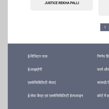
JUSTICE REKHA PALLI
Pagination
Cur
1
ई-विजिटर पास
निर्णय हि
ई-लाइब्रेरी
फार्म और 
एक्सेसिबिलिटी सेवाएं
सांसदों/
ई-सेवा केंद्र एवं एक्सेसिबिलिटी हेल्पलाइन
कोर्ट में 