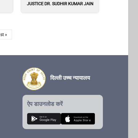
JUSTICE DR. SUDHIR KUMAR JAIN
st page
st »
दिल्ली उच्च न्यायालय
ऐप डाउनलोड करें