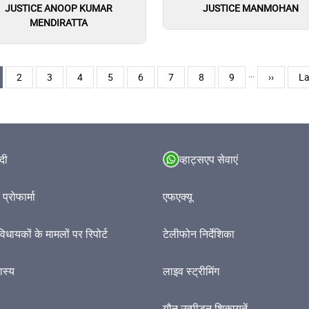
JUSTICE ANOOP KUMAR
JUSTICE MANMOHAN
MENDIRATTA
…
rent page
पृष्ठ
पृष्ठ
पृष्ठ
पृष्ठ
पृष्ठ
पृष्ठ
पृष्ठ
पृष्ठ
अगला पृष्ठ
La
2
3
4
5
6
7
8
9
››
La
ंदी
व्हाट्सएप सेवाएं
प्रोफार्मा
एफएक्यू
विधायकों के मामलों पर रिपोर्ट
टेलीफोन निर्देशिका
हास्य
लाइव स्ट्रीमिंग
यौन उत्पीड़न शिकायतें