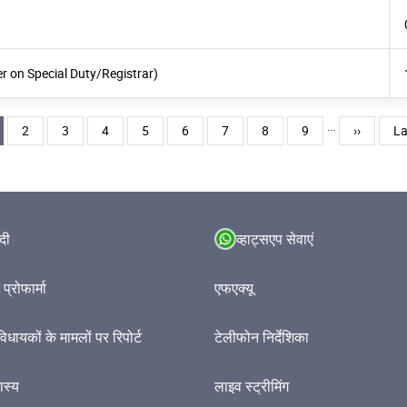
r on Special Duty/Registrar)
…
rent page
पृष्ठ
पृष्ठ
पृष्ठ
पृष्ठ
पृष्ठ
पृष्ठ
पृष्ठ
पृष्ठ
अगला पृष्ठ
La
2
3
4
5
6
7
8
9
››
La
ंदी
व्हाट्सएप सेवाएं
प्रोफार्मा
एफएक्यू
विधायकों के मामलों पर रिपोर्ट
टेलीफोन निर्देशिका
हास्य
लाइव स्ट्रीमिंग