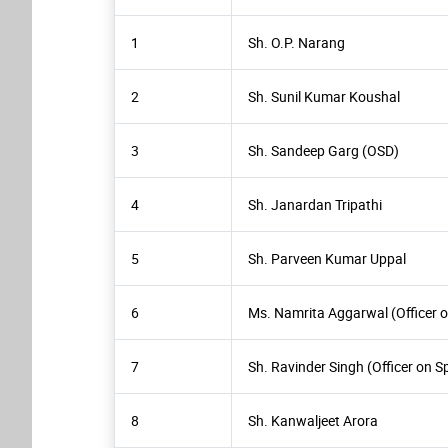
1
Sh. O.P. Narang
2
Sh. Sunil Kumar Koushal
3
Sh. Sandeep Garg (OSD)
4
Sh. Janardan Tripathi
5
Sh. Parveen Kumar Uppal
6
Ms. Namrita Aggarwal (Officer o
7
Sh. Ravinder Singh (Officer on S
8
Sh. Kanwaljeet Arora