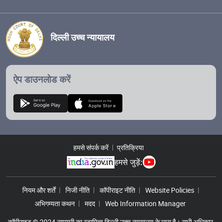
दिल्ली उच्च न्यायालय
ऐप डाउनलोड करें
हमसे संपर्क करें
प्रतिक्रिया
हमसे जुड़ें:
Footer Menu
नियम और शर्तें
निजी नीति
कॉपीराइट नीति
Website Policies
अभिगम्यता कथन
मदद
Web Information Manager
कॉपीराइट © 2024 सामग्री का स्वामित्व दिल्ली उच्च न्यायालय के पास है। सभी अधिकार