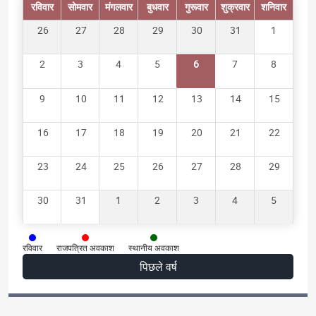
रविवार
सोमवार
मंगलवार
बुधवार
गुरूवार
शुक्रवार
शनिवार
Supplementary Pronouncement-1 of Judgment on
03.08.2026
26
27
28
29
30
31
1
Supplementary Pronouncement-4 of Judgment on
2
3
4
5
6
7
8
03.08.2026
9
10
11
12
13
14
15
Supplementary Pronouncement-2 of Judgment on
03.08.2026
16
17
18
19
20
21
22
Pronouncement of Judgement on 03.08.2026
23
24
25
26
27
28
29
Supplementary Pronouncement-3 of Judgment on
30
31
1
2
3
4
5
03.08.2026
Pronouncement of Judgement on 07.08.2026
रविवार
राजपत्रित अवकाश
स्थानीय अवकाश
Supplementary Pronouncement-1 of Judgment on
पिछले वर्ष
06.08.2026