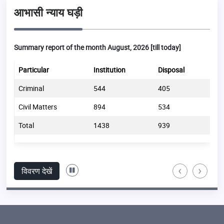
No. 751/2026 titled “HARSHITA GROVER Vs. UNION
आभासी न्याय घड़ी
OF INDIA & ORS.” by Hon'ble…
Notice for uploading of Model Answer Keys and
Summary report of the month August, 2026 [till today]
inviting objections thereto in relation to Delhi Higher
Judicial Service Preliminary…
Particular
Institution
Disposal
Apply online for filing objections to the Model Answer
Criminal
544
405
Keys in relation to Delhi Higher Judicial Service
Civil Matters
894
534
Preliminary Examination – 2026.
Total
1438
939
Notice for Dates of Skill Tests for Despatch Rider-cum-
Process Server (Open) Examination - 2025.
Download Admit Card for STAGE – II i.e., SKILL TESTS
‹
›
विवरण देखें
OF THE CHAUFFEUR (OPEN) EXAMINATION - 2025.
Order regarding the footnote nos. (ii), (iii) and (vii), of
this Court's Order No. 32/D-3/Gaz.IA/DHC/2026 dated