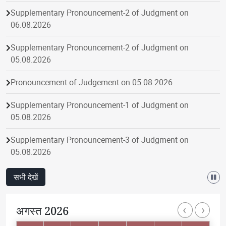
Supplementary Pronouncement-2 of Judgment on
06.08.2026
Supplementary Pronouncement-2 of Judgment on
05.08.2026
Pronouncement of Judgement on 05.08.2026
Supplementary Pronouncement-1 of Judgment on
05.08.2026
Supplementary Pronouncement-3 of Judgment on
05.08.2026
Supplementary Pronouncement-1 of Judgment on
सभी देखें
04.08.2026
‹
›
अगस्त 2026
Paginatio
Pronouncement of Judgement on 04.08.2026