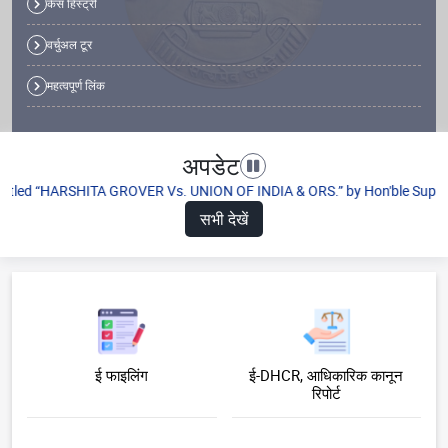
केस हिस्ट्री
no
text
वर्चुअल टूर
no
text
महत्वपूर्ण लिंक
no
text
अपडेट
Toggle navigation
itled “HARSHITA GROVER Vs. UNION OF INDIA & ORS.” by Hon'ble Supreme C
सभी देखें
ई फाइलिंग
ई-DHCR, आधिकारिक कानून
रिपोर्ट