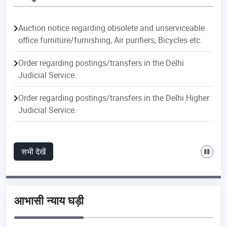
Auction notice regarding obsolete and unserviceable
office furniture/furnishing, Air purifiers, Bicycles etc.
Order regarding postings/transfers in the Delhi
Judicial Service.
Order regarding postings/transfers in the Delhi Higher
Judicial Service.
Public Notice regarding discontinuation of e-file
downloading feature with effect from 01.08.2026 of ‘e-
सभी देखें
Inspection Application’ of Delhi…
Order dated 24.07.2026 passed in Writ Petition (Civil)
No. 751/2026 titled “HARSHITA GROVER Vs. UNION
आभासी न्याय घड़ी
OF INDIA & ORS.” by Hon'ble…