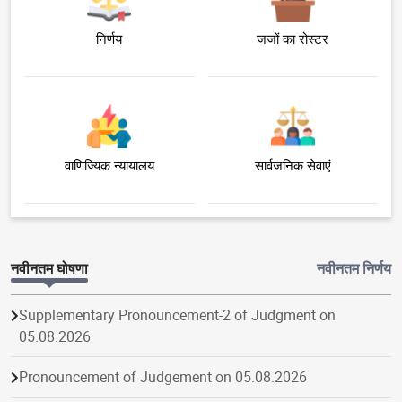
निर्णय
जजों का रोस्टर
वाणिज्यिक न्यायालय
सार्वजनिक सेवाएं
नवीनतम घोषणा
नवीनतम निर्णय
Supplementary Pronouncement-2 of Judgment on
05.08.2026
Pronouncement of Judgement on 05.08.2026